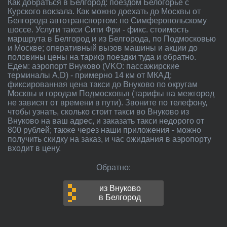
Как добраться в Белгород: поездом Белогорье с
Курского вокзала. Как можно доехать до Москвы от
Белгорода автотранспортом: по Симферопольскому
шоссе. Услуги такси Сити Фри - фикс. стоимость
маршрута в Белгород и из Белгорода, по Подмосковью
и Москве; оперативный вызов машины и акции до
половины цены на тариф поездки туда и обратно.
Едем: аэропорт Внуково (VKO: пассажирские
терминалы A,D) - примерно 14 км от МКАД;
фиксированная цена такси до Внуково по округам
Москвы и городам Подмосковья (тарифы на межгород
не зависят от времени в пути). Звоните по телефону,
чтобы узнать, сколько стоит такси во Внуково из
Внуково на ваш адрес, и заказать такси недорого от
800 рублей; также через наши приложения - можно
получить скидку на заказ, и час ожидания в аэропорту
входит в цену.
Обратно:
из Внуково
в Белгород