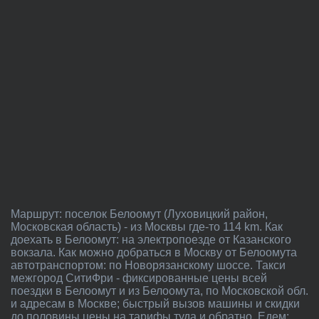
Маршрут: поселок Белоомут (Луховицкий район,
Московская область) - из Москвы где-то 114 km. Как
доехать в Белоомут: на электропоезде от Казанского
вокзала. Как можно добраться в Москву от Белоомута
автотранспортом: по Новорязанскому шоссе. Такси
межгород СитиФри - фиксированные цены всей
поездки в Белоомут и из Белоомута, по Московской обл.
и адресам в Москве; быстрый вызов машины и скидки
до половины цены на тарифы туда и обратно. Едем: