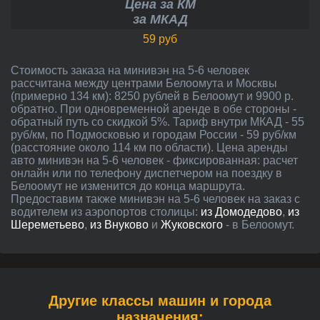
Цена за КМ
за МКАД
59 руб
Стоимость заказа на минивэн на 5-6 человек
рассчитана между центрами Белоомута и Москвы
(примерно 134 км): 8250 рублей в Белоомут и 9900 р.
обратно. При одновременной аренде в обе стороны -
обратный путь со скидкой 5%. Тариф внутри МКАД - 55
руб/км, по Подмосковью и городам России - 59 руб/км
(расстояние около 114 км по области). Цена аренды
авто минивэн на 5-6 человек - фиксированная: расчет
онлайн или по телефону диспетчером на поездку в
Белоомут не изменится до конца маршрута.
Предоставим также минивэн на 5-6 человек на заказ с
водителем из аэропортов столицы:
из Домодедово
,
из
Шереметьево
,
из Внуково
и
Жуковского
- в Белоомут.
Другие классы машин и города
назначения: