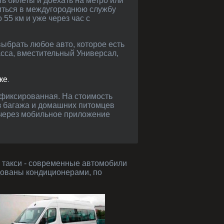
ть билеты и доехать на метро или
титься в междугороднюю службу
55 км и уже через час с
асса, вместительный Универсал,
ке
.
оз багажа и домашних питомцев
 через мобильное приложение
дованы кондиционерами, по