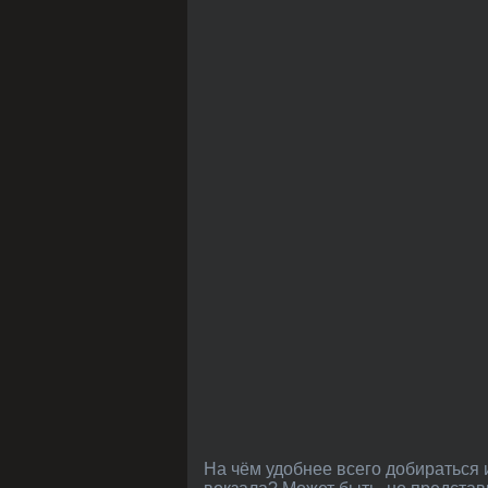
На чём удобнее всего добираться из Москвы в Апрелевку? На автобусе от м. Юго-Западная? А может, на электричке с Киевского