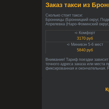
Заказ такси из Бро
Сколько стоит такси:
Бронницы (Бронницкий округ, Под
Апрелевка (Наро-Фоминский округ
➪ Комфорт
3170 руб
➪ Минивэн 5-6 мест
5840 руб
Внимание! Тариф поездки зависит от расстояния в километрах до Апрелевки и может незначительно меняться в зависимости от
точного адреса заказа или места 
фиксированная и окончательная. Р