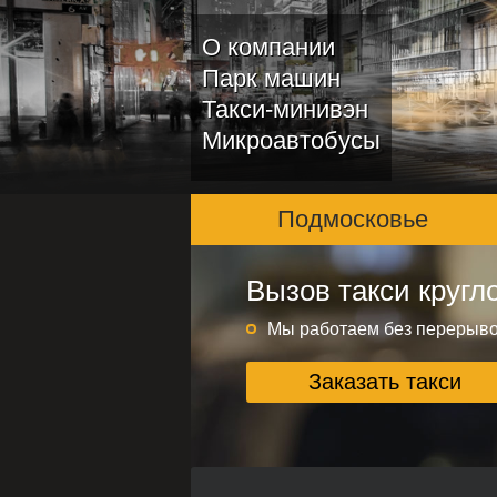
О компании
Парк машин
Такси-минивэн
Микроавтобусы
Подмосковье
Вызов такси кругл
Подмосковье и ме
Круглосуточно без переры
Мы работаем без перерыв
Заказать такси
Заказать такси