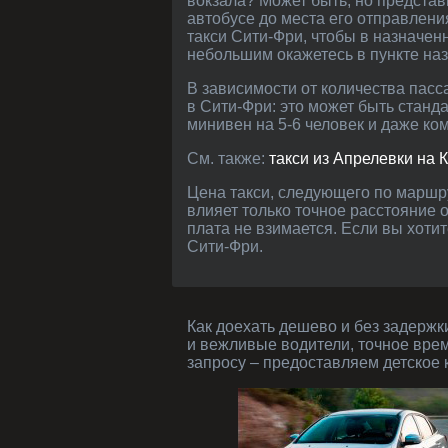
вокзала? Может быть, но представь
автобусе до места его отправлен
такси Сити-Фри, чтобы в назначен
небольшим окажетесь в пункте на
В зависимости от количества пассажиров и целей поездки из Москвы в Апрелевку вы можете выбрать любое авто, которое есть
в Сити-Фри: это может быть станд
минивен на 5-6 человек и даже ко
См. также:
такси из Апрелевки на 
Цена такси, следующего по маршруту Москва-Апрелевка, а также из аэропорта или с вокзала, фиксированная. На стоимость
влияет только точное расстояние 
плата не взимается. Если вы хот
Сити-Фри.
Как доехать дешево и без задержки в Апрелевку из Бронниц - (99 км) за 3170 рублей? Заказать такси - современные автомобили
и вежливые водители, точное вре
запросу – предоставляем детское к