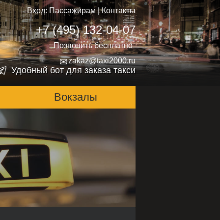
Вход:
Пассажирам
|
Контакты
+7 (495) 132-04-07
Позвонить бесплатно
✉
zakaz@taxi2000.ru
Удобный бот для заказа такси
Вокзалы