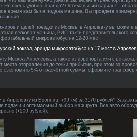
те, что вам ещё нужно узнать расписание транспорта, купи
ия. Не очень удобно, правда? Оптимальный вариант – обра
ное время вам была подана машина. Вы проедете примерно 
значения.
артная легковая машина, ВИП-такси представительского кл
мфортабельный микроавтобус на 12-20 мест.
Курский вокзал
,
аренда микроавтобуса на 17 мест в Апрелев
от места отправления до точки прибытия, при этом за пров
ите сэкономить 5% от расчётной суммы, оформите трансфер
мя подачи и оптимальный выбор маршрута. Все авто обору
ресло (+200 рублей).