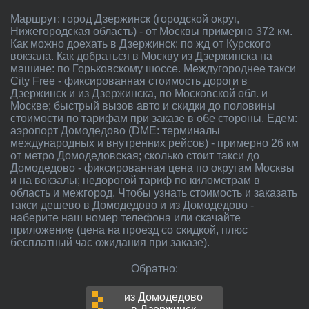
Маршрут: город Дзержинск (городской округ,
Нижегородская область) - от Москвы примерно 372 км.
Как можно доехать в Дзержинск: по жд от Курского
вокзала. Как добраться в Москву из Дзержинска на
машине: по Горьковскому шоссе. Междугороднее такси
City Free - фиксированная стоимость дороги в
Дзержинск и из Дзержинска, по Московской обл. и
Москве; быстрый вызов авто и скидки до половины
стоимости по тарифам при заказе в обе стороны. Едем:
аэропорт Домодедово (DME: терминалы
международных и внутренних рейсов) - примерно 26 км
от метро Домодедовская; сколько стоит такси до
Домодедово - фиксированная цена по округам Москвы
и на вокзалы; недорогой тариф по километрам в
область и межгород. Чтобы узнать стоимость и заказать
такси дешево в Домодедово и из Домодедово -
наберите наш номер телефона или скачайте
приложение (цена на проезд со скидкой, плюс
бесплатный час ожидания при заказе).
Обратно:
из Домодедово