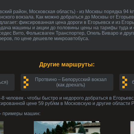
нского вокзала. Как можно добраться до Москвы от Егорьев
лагает: фиксированная цена дороги в Егорьевск и из Егорь
одача машины и акции до половины цены на тарифы туда и 
рседес Вито, Фольксваген Транспортер, Опель Виваро и дру
феров, по цене дешевле микроавтобуса.
Другие маршруты:
Протвино – Белорусский вокзал
ься)
(как доехать)
-8 человек
- чтобы быстро и недорого добраться в Егорьевск 
сированной цене 59 руб/км в Московскую и другие области 
- примеры машин: