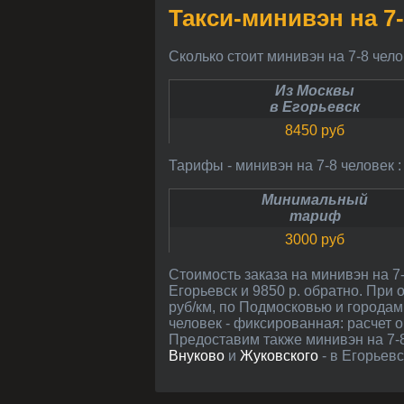
Такси-минивэн на 7
Сколько стоит минивэн на 7-8 чел
Из Москвы
в Егорьевск
8450 руб
Тарифы - минивэн на 7-8 человек :
Минимальный
тариф
3000 руб
Стоимость заказа на минивэн на 7-8 человек рассчитана между центрами Егорьевска и Москвы (примерно 112 км): 8450 рублей в
Егорьевск и 9850 р. обратно. При
руб/км, по Подмосковью и городам 
человек - фиксированная: расчет 
Предоставим также минивэн на 7-8
Внуково
и
Жуковского
- в Егорьевс