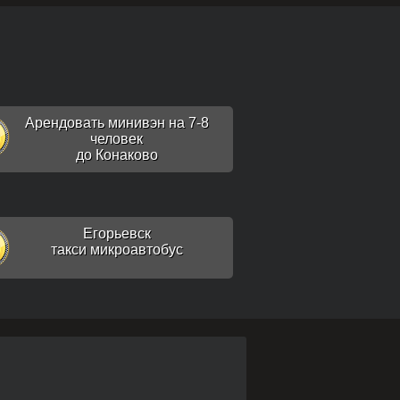
Арендовать минивэн на 7-8
человек
до Конаково
Егорьевск
такси микроавтобус