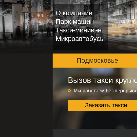
О компании
Парк машин
Такси-минивэн
Микроавтобусы
Подмосковье
Вызов такси кругл
Подмосковье и ме
Круглосуточно без переры
Мы работаем без перерыв
Заказать такси
Заказать такси