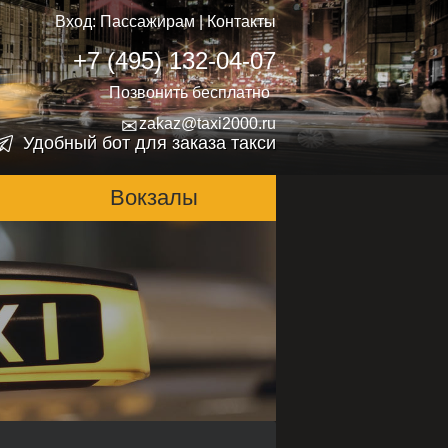
Вход:
Пассажирам
|
Контакты
+7 (495) 132-04-07
Позвонить бесплатно
✉
zakaz@taxi2000.ru
Удобный бот для заказа такси
Вокзалы