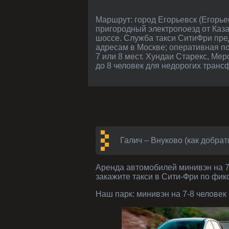
Маршрут: город Егорьевск (Егорьевский район, Московская область) - из Москвы порядка 94 km. Как доехать в Егорьевск:
пригородный электропоезд от Каза
шоссе. Служба такси СитиФри пред
адресам в Москве; оперативная п
7 или 8 мест. Хундаи Старекс, Ме
до 8 человек для недорогих транс
Галич – Внуково (как добрат
Аренда автомобилей
минивэн на 7
закажите такси в Сити-Фри по фик
Наш парк:
минивэн на 7-8 человек