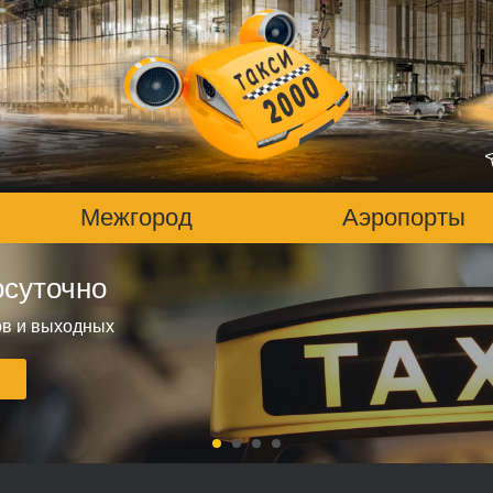
Межгород
Аэропорты
осуточно
жгород 37 руб/км
вов и выходных
ов и выходных