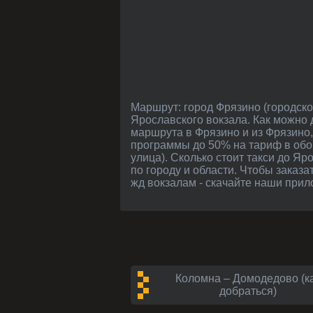
Маршрут: город Фрязино (городской округ, Подмосковье) - от МКАДа в среднем 25 км. Как добраться в Фрязино: на электричке с
Ярославского вокзала. Как можно 
маршрута в Фрязино и из Фрязино
программы до 50% на тариф в обо
улица). Сколько стоит такси до Я
по городу и области. Чтобы заказа
жд вокзалам - скачайте наши прил
Коломна – Домодедово (к
добраться)