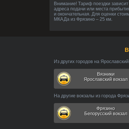
Внимание! Тариф поездки зависит от расстояния в километрах и может незначительно меняться в зависимости от точного
адреса подачи или места прибыти
и окончательная. Для оценки стоим
МКАДа из Фрязино – 25 км.
Из других городов на Ярославский
Вязники
Ярославский вокзал
На другие вокзалы из города Фряз
Фрязино
Белорусский вокзал