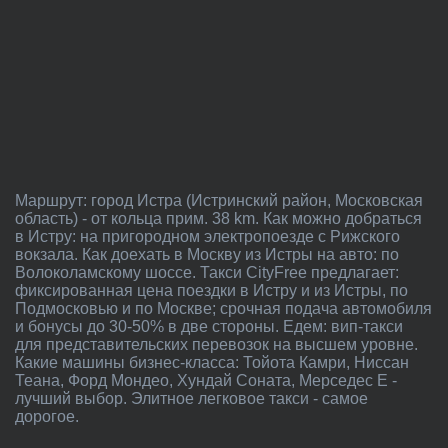
Маршрут: город Истра (Истринский район, Московская
область) - от кольца прим. 38 km. Как можно добраться
в Истру: на пригородном электропоезде с Рижского
вокзала. Как доехать в Москву из Истры на авто: по
Волоколамскому шоссе. Такси CityFree предлагает:
фиксированная цена поездки в Истру и из Истры, по
Подмосковью и по Москве; срочная подача автомобиля
и бонусы до 30-50% в две стороны. Едем: вип-такси
для представительских перевозок на высшем уровне.
Какие машины бизнес-класса: Тойота Камри, Ниссан
Теана, Форд Мондео, Хундай Соната, Мерседес E -
лучший выбор. Элитное легковое такси - самое
дорогое.