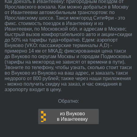
Как доехать в Ивантеевку: пригородным поездом от
Ярославского вокзала. Как можно добраться в Москву
от Ивантеевки автомобильным транспортом: по
Ярославскому шоссе. Такси межгород СитиФри - это
фикс. стоимость поездок в Ивантеевку и из
Ивантеевки, по Московской обл. и адресам в Москве;
быстрый вызов комфортабельного авто и акции+скидки
до 50% на тарифы туда+обратно. Едем: аэропорт
Внуково (VKO: пассажирские терминалы A,D) -
примерно 14 км от МКАД; фиксированная цена такси
до Внуково по округам Москвы и городам Подмосковья
(тарифы на межгород не зависят от времени в пути).
Звоните по телефону, чтобы узнать, сколько стоит такси
во Внуково из Внуково на ваш адрес, и заказать такси
недорого от 800 рублей; также через наши приложения
- можно получить скидку на заказ, и час ожидания в
аэропорту входит в цену.
Обратно:
из Внуково
в Ивантеевку