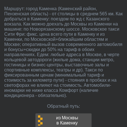
Маршрут: город Каменка (Каменский район,
Пензенская область) - от столицы в среднем 565 км. Как
добраться в Каменку: поездом по жд с Казанского
вокзала. Как можно доехать до Москвы из Каменки на
машине: по Новорязанскому шоссе. Московское такси
Сити Фри: фикс. цена всего пути в Каменку и из
Каменки, по Московской+ближайшим областям и
Москве; оперативный вызов современного автомобиля
и бонусы+скидки до 50% на тариф в обоих
направлениях. Едем: любые адреса в Москве, в черте
кольцевой автодороги (жилые дома, станции метро,
гостиницы и бизнес-центры, выставочные залы и
спортивные комплексы, театры и др). Такси по
фиксированным ценам (минимальный тариф и
стоимость за километр пути) - стояния в пробках и на
светофорах не влияют на стоимость. Автомобили-
иномарки не ниже класса Комфорт (наличие
кондиционера - обязательно).
Обратный путь:
из Москвы
в Каменку