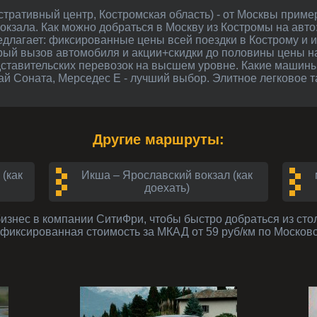
вокзала. Как можно добраться в Москву из Костромы на авто
длагает: фиксированные цены всей поездки в Кострому и и
рый вызов автомобиля и акции+скидки до половины цены на
дставительских перевозок на высшем уровне. Какие машины
й Соната, Мерседес E - лучший выбор. Элитное легковое та
Другие маршруты:
(как
Икша – Ярославский вокзал (как
доехать)
бизнес
в компании СитиФри, чтобы быстро добраться из сто
- фиксированная стоимость за МКАД от 59 руб/км по Москов