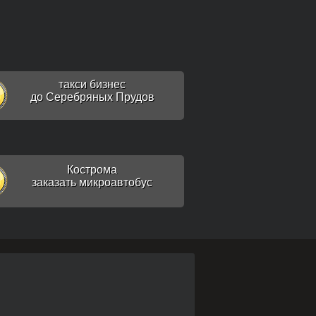
такси бизнес
до Серебряных Прудов
Кострома
заказать микроавтобус