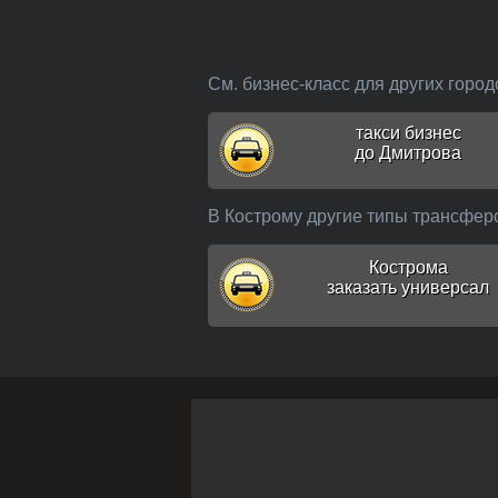
См. бизнес-класс для других город
такси бизнес
до Дмитрова
В Кострому другие типы трансфер
Кострома
заказать универсал