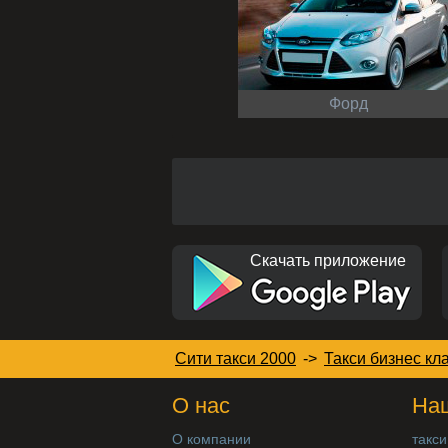
Форд
Скачать приложение
Сити такси 2000
->
Такси бизнес кл
О нас
Наш
О компании
такси