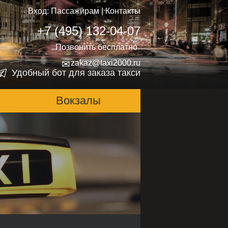
Вход:
Пассажирам
|
Контакты
+7 (495) 132-04-07
Позвонить бесплатно
✉
zakaz@taxi2000.ru
Удобный бот для заказа такси
Вокзалы