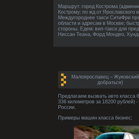
Маршрут: город Кострома (административный центр, Костромская область) - от Москвы примерно 315 kм. Как доехать в
Кострому: по жд от Ярославского 
Междугороднее такси СитиФри пре
области и адресам в Москве; быст
стороны. Едем: вип-такси для пре
Ниссан Теана, Форд Мондео, Хунда
Малоярославец – Жуковский 
добраться)
Предлагаем вызвать авто класса
336 километров за 18200 рублей) 
России.
Примеры машин класса
бизнес
: