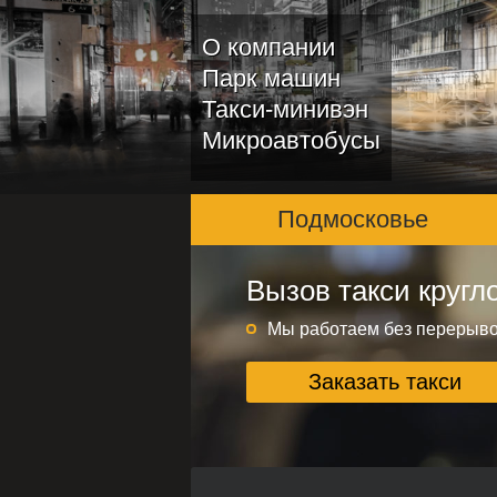
О компании
Парк машин
Такси-минивэн
Микроавтобусы
Подмосковье
Вызов такси кругл
Подмосковье и ме
Круглосуточно без переры
Мы работаем без перерыв
Заказать такси
Заказать такси