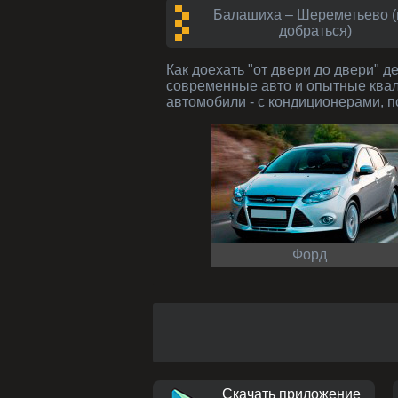
Балашиха – Шереметьево (
добраться)
Как доехать "от двери до двери" дешево и без задержки от Краснозаводска до Москвы - (97 км) за 4600 руб? Заказать такси -
современные авто и опытные ква
автомобили - с кондиционерами, по
Форд
Скачать приложение