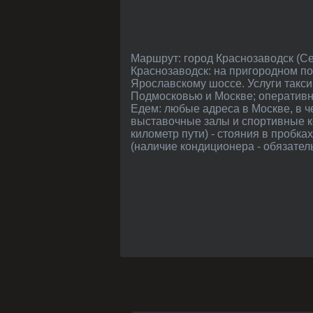
Маршрут: город Краснозаводск (Сергиево-Посадский район, Подмосковье) - от Москвы в среднем 81 км. Как добраться в
Краснозаводск: на пригородном по
Ярославскому шоссе. Услуги такси
Подмосковью и Москве; оперативн
Едем: любые адреса в Москве, в ч
выставочные залы и спортивные к
километр пути) - стояния в пробк
(наличие кондиционера - обязатель