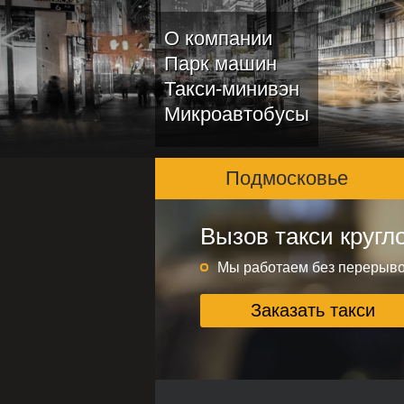
О компании
Парк машин
Такси-минивэн
Микроавтобусы
Подмосковье
Вызов такси кругл
Подмосковье и ме
Круглосуточно без переры
Мы работаем без перерыв
Заказать такси
Заказать такси