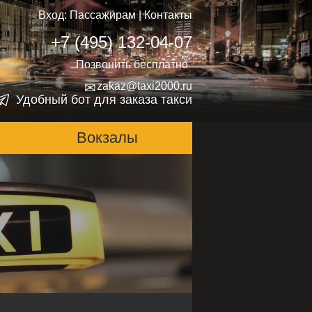
Вход:
Пассажирам
|
Контакты
+7 (495) 132-04-07
Позвонить бесплатно
✉
zakaz@taxi2000.ru
Удобный бот для заказа такси
Вокзалы