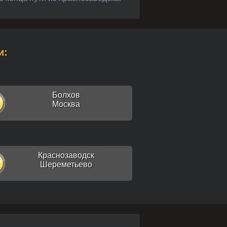
и:
Болхов
Москва
Краснозаводск
Шереметьево