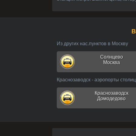
Из других нас.пунктов в Москву
Солнцево
Москва
Краснозаводск - аэропорты столи
Краснозаводск
Домодедово