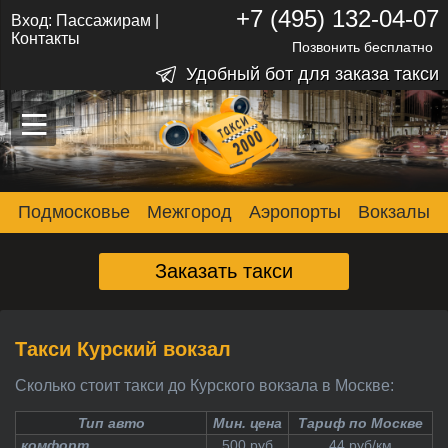
+7 (495) 132-04-07
Вход:
Пассажирам
|
Контакты
Позвонить бесплатно
Удобный бот для заказа такси
–
–
–
Подмосковье
Межгород
Аэропорты
Вокзалы
Заказать такси
Такси Курский вокзал
Сколько стоит такси до Курского вокзала в Москве:
Тип авто
Мин. цена
Тариф по Москве
комфорт
500 руб
44 руб/км