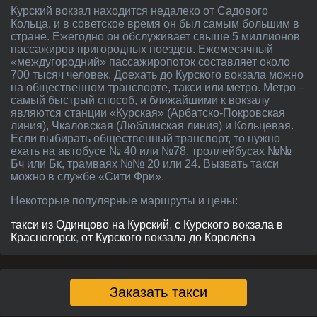
Курский вокзал находится недалеко от Садового
Кольца, и в советское время он был самым большим в
стране. Ежегодно он обслуживает свыше 5 миллионов
пассажиров пригородных поездов. Ежемесячный
«междугородний» пассажиропоток составляет около
700 тысяч человек. Доехать до Курского вокзала можно
на общественном транспорте, такси или метро. Метро –
самый быстрый способ, и ближайшими к вокзалу
являются станции «Курская» (Арбатско-Покровская
линия), Чкаловская (Люблинская линия) и Кольцевая.
Если выбирать общественный транспорт, то нужно
ехать на автобусе № 40 или №78, троллейбусах №№
Бч или Бк, трамваях №№ 20 или 24. Вызвать такси
можно в службе «Сити Фри».
Некоторые популярные маршруты и цены:
такси из Одинцово на Курский
,
с Курского вокзала в
Красногорск
,
от Курского вокзала до Королёва
Заказать такси