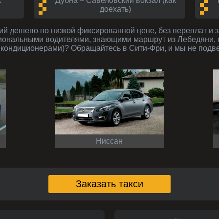
к
Дубна – Савеловский вокзал (как
доехать)
сиональными водителями, знающими маршрут из Лебедяни, с
кондиционерами)? Обращайтесь в Сити-Фри, и мы не подв
Ниссан
Заказать такси