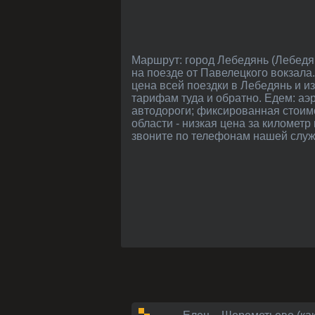
Маршрут: город Лебедянь (Лебедянский район, Липецкая область) - из Москвы примерно 360 км. Как можно доехать в Лебедянь:
на поезде от Павелецкого вокзала. 
цена всей поездки в Лебедянь и и
тарифам туда и обратно. Едем: аэ
автодороги; фиксированная стоим
области - низкая цена за километр
звоните по телефонам нашей служб