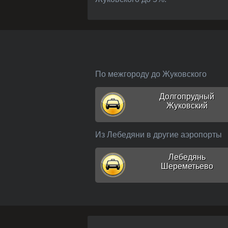
По межгороду до Жуковского
Долгопрудный
Жуковский
Из Лебедяни в другие аэропорты
Лебедянь
Шереметьево