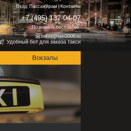
Вход:
Пассажирам
|
Контакты
+7 (495) 132-04-07
Позвонить бесплатно
✉
zakaz@taxi2000.ru
Удобный бот для заказа такси
Вокзалы