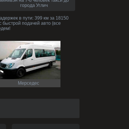
минивэн на 7-8 человек такси до
города Углич
 быстрой подачей авто (все
едем!
Мерседес