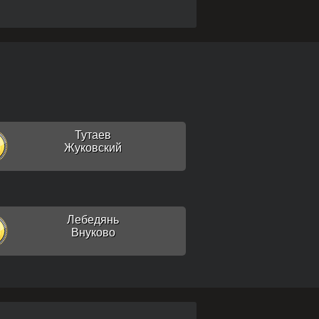
Тутаев
Жуковский
Лебедянь
Внуково