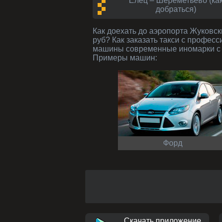
Елец – Шереметьево (ка
добраться)
Как доехать до аэропорта Жуковский дешево по низкой фиксированной цене, без переплат и задержек в пути: 399 км за 18150
руб? Как заказать такси с профес
машины современные иномарки с 
Примеры машин:
Форд
Скачать приложение