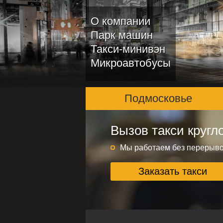
О компании
Парк машин
Такси-минивэн
Микроавтобусы
Подмосковье
Вызов такси кругл
Подмосковье и ме
Круглосуточно без переры
Мы работаем без перерыв
Заказать такси
Заказать такси