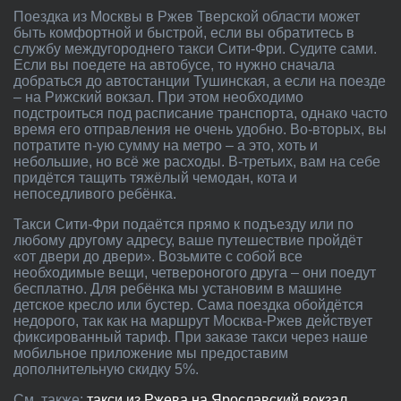
Поездка из Москвы в Ржев Тверской области может
быть комфортной и быстрой, если вы обратитесь в
службу междугороднего такси Сити-Фри. Судите сами.
Если вы поедете на автобусе, то нужно сначала
добраться до автостанции Тушинская, а если на поезде
– на Рижский вокзал. При этом необходимо
подстроиться под расписание транспорта, однако часто
время его отправления не очень удобно. Во-вторых, вы
потратите n-ую сумму на метро – а это, хоть и
небольшие, но всё же расходы. В-третьих, вам на себе
придётся тащить тяжёлый чемодан, кота и
непоседливого ребёнка.
Такси Сити-Фри подаётся прямо к подъезду или по
любому другому адресу, ваше путешествие пройдёт
«от двери до двери». Возьмите с собой все
необходимые вещи, четвероногого друга – они поедут
бесплатно. Для ребёнка мы установим в машине
детское кресло или бустер. Сама поездка обойдётся
недорого, так как на маршрут Москва-Ржев действует
фиксированный тариф. При заказе такси через наше
мобильное приложение мы предоставим
дополнительную скидку 5%.
См. также:
такси из Ржева на Ярославский вокзал
,