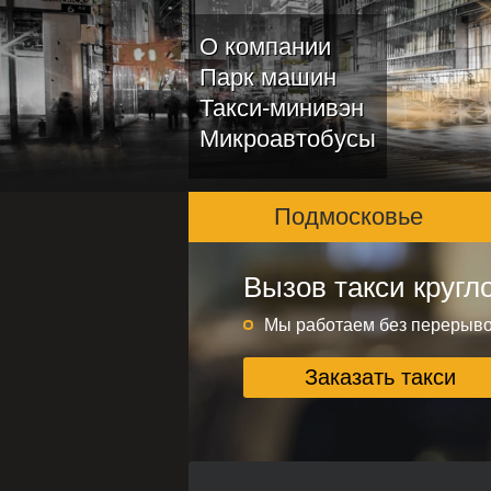
О компании
Парк машин
Такси-минивэн
Микроавтобусы
Подмосковье
Вызов такси кругл
Подмосковье и ме
Круглосуточно без переры
Мы работаем без перерыв
Заказать такси
Заказать такси