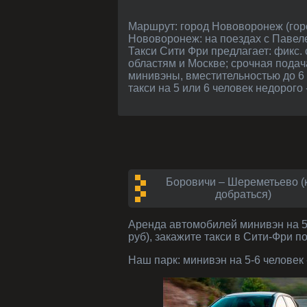
Маршрут: город Нововоронеж (городской округ, Воронежская область) - из Москвы примерно 538 км. Как добраться в
Нововоронеж: на поездах с Павеле
Такси Сити Фри предлагает: фикс
областям и Москве; срочная подач
минивэны, вместительностью до 6
такси на 5 или 6 человек недорого
Боровичи – Шереметьево (
добраться)
Аренда автомобилей
минивэн на 5
руб), закажите такси в Сити-Фри п
Наш парк:
минивэн на 5-6 человек