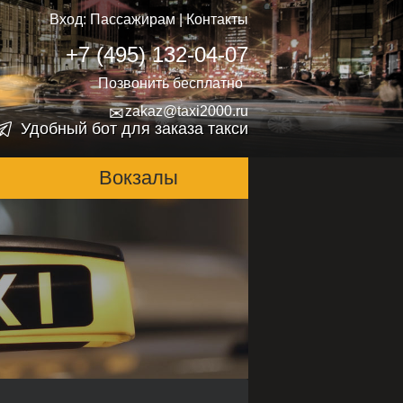
Вход:
Пассажирам
|
Контакты
+7 (495) 132-04-07
Позвонить бесплатно
✉
zakaz@taxi2000.ru
Удобный бот для заказа такси
Вокзалы