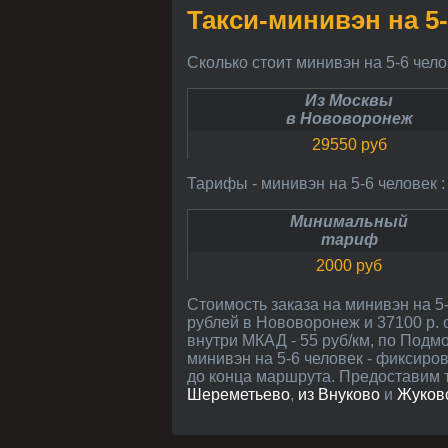
Такси-минивэн на 
Сколько стоит минивэн на 5-6 че
Из Москвы
в Нововоронеж
29550 руб
Тарифы - минивэн на 5-6 человек :
Минимальный
тариф
2000 руб
Стоимость заказа на минивэн на 5-6 человек рассчитана между центрами Нововоронежа и Москвы (примерно 559 км): 29550
рублей в Нововоронеж и 37100 р. 
внутри МКАД - 55 руб/км, по Подмо
минивэн на 5-6 человек - фиксиро
до конца маршрута. Предоставим т
Шереметьево
,
из Внуково
и
Жуков