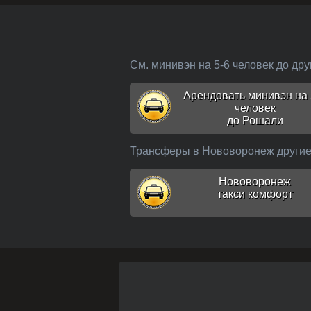
См. минивэн на 5-6 человек до др
Арендовать минивэн на 
человек
до Рошали
Трансферы в Нововоронеж други
Нововоронеж
такси комфорт