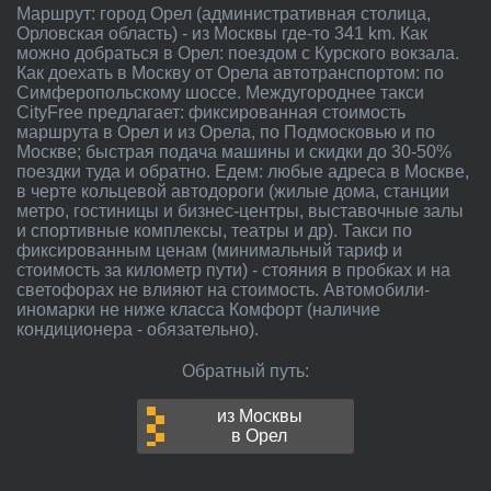
Маршрут: город Орел (административная столица,
Орловская область) - из Москвы где-то 341 km. Как
можно добраться в Орел: поездом с Курского вокзала.
Как доехать в Москву от Орела автотранспортом: по
Симферопольскому шоссе. Междугороднее такси
CityFree предлагает: фиксированная стоимость
маршрута в Орел и из Орела, по Подмосковью и по
Москве; быстрая подача машины и скидки до 30-50%
поездки туда и обратно. Едем: любые адреса в Москве,
в черте кольцевой автодороги (жилые дома, станции
метро, гостиницы и бизнес-центры, выставочные залы
и спортивные комплексы, театры и др). Такси по
фиксированным ценам (минимальный тариф и
стоимость за километр пути) - стояния в пробках и на
светофорах не влияют на стоимость. Автомобили-
иномарки не ниже класса Комфорт (наличие
кондиционера - обязательно).
Обратный путь:
из Москвы
в Орел