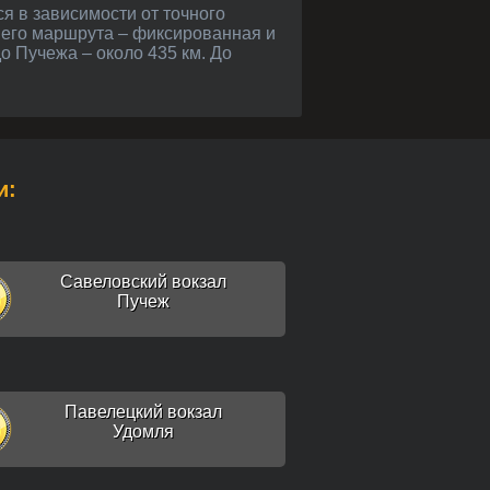
шего маршрута – фиксированная и
о Пучежа – около 435 км. До
и:
Савеловский вокзал
Пучеж
Павелецкий вокзал
Удомля