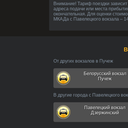
Внимание! Тариф поездки зависит от расстояния в километрах и может незначительно меняться в зависимости от точного
адреса подачи или места прибыти
окончательная. Для оценки стоимо
МКАДа с Павелецкого вокзала – 14
От других вокзалов в Пучеж
Белорусский вокзал
Пучеж
В другие города с Павелецкого во
Павелецкий вокзал
Дзержинский