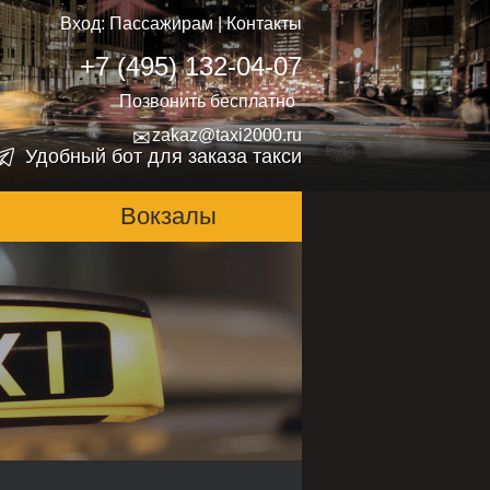
Вход:
Пассажирам
|
Контакты
+7 (495) 132-04-07
Позвонить бесплатно
✉
zakaz@taxi2000.ru
Удобный бот для заказа такси
Вокзалы