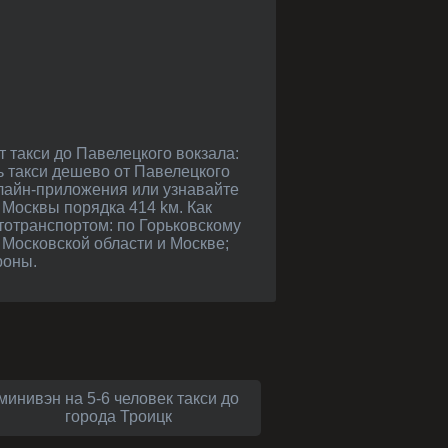
ть такси дешево от Павелецкого
нлайн-приложения или узнавайте
 Москвы порядка 414 kм. Как
втотранспортом: по Горьковскому
о Московской области и Москве;
роны.
минивэн на 5-6 человек такси до
города Троицк