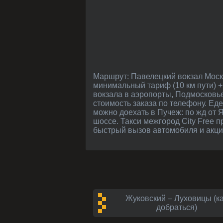
Маршрут: Павелецкий вокзал Москва (метро Павелецкая, Кожевническая улица). Сколько стоит такси до Павелецкого вокзала:
минимальный тариф (10 км пути) + 
вокзала в аэропорты, Подмосковье
стоимость заказа по телефону. Еде
можно доехать в Пучеж: по жд от 
шоссе. Такси межгород City Free п
быстрый вызов автомобиля и акции
Жуковский – Луховицы (к
добраться)