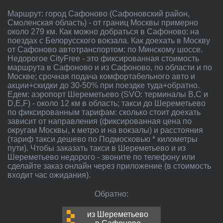
Маршрут: город Сафоново (Сафоновский район,
Смоленская область) - от границ Москвы примерно
около 279 км. Как можно добраться в Сафоново: на
поездах с Белорусского вокзала. Как доехать в Москву
от Сафоново автотранспортом: по Минскому шоссе.
Недорогое CityFree - это фиксированная стоимость
маршрута в Сафоново и из Сафоново, по области и по
Москве; срочная подача комфортабельного авто и
акции+скидки до 30-50% при поездке туда+обратно.
Едем: аэропорт Шереметьево (SVO: терминалы B,C и
D,E,F) - около 12 км в область; такси до Шереметьево
по фиксированным тарифам: сколько стоит доехать
зависит от направления (фиксированная цена по
округам Москвы, к метро и на вокзалы) и расстояния
(тариф такси дешево по Подмосковью * километры
пути). Чтобы заказать такси в Шереметьево и из
Шереметьево недорого - звоните по телефону или
сделайте заказ онлайн через приложение (в стоимость
входит час ожидания).
Обратно:
из Шереметьево