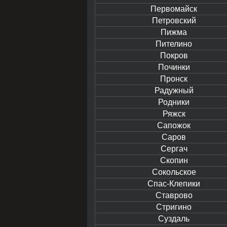
Первомайск
Петровский
Пижма
Пителино
Покров
Починки
Пронск
Радужный
Родники
Ряжск
Сапожок
Саров
Сергач
Скопин
Сокольское
Спас-Клепики
Ставрово
Стригино
Суздаль