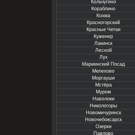
Кольчугино
Кораблино
Кохма
Красногорский
Красные Четаи
Куженер
Лакинск
Лесной
Лух
Мариинский Посад
Мелехово
Моргауши
Мстёра
Муром
Наволоки
Никологоры
Новомичуринск
Новочебоксарск
Озерки
Павлово