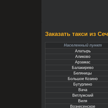
Заказать такси из Се
Населенный пункт
Алатырь
Аликово
Арзамас
Балакирево
Беляницы
Большое Козино
Бутурлино
Вача
Ветлужский
Виля
Вознесенское