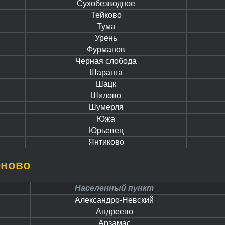
Сухобезводное
Тейково
Тума
Урень
Фурманов
Черная слобода
Шаранга
Шацк
Шилово
Шумерля
Южа
Юрьевец
Янтиково
еново
Населенный пункт
Александро-Невский
Андреево
Арзамас