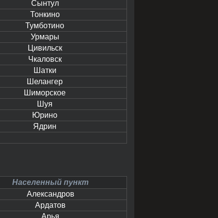
Сынтул
Тонкино
Тумботино
Урмары
Цивильск
Чкаловск
Шатки
Шелангер
Шиморское
Шуя
Юрино
Ядрин
Населенный пункт
Александров
Ардатов
Арья