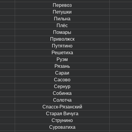
Перевоз
Петушки
Пильна
Плёс
Помары
Приволжск
Путятино
Решетиха
Руэм
Рязань
Сараи
Сасово
Сернур
Собинка
Солотча
Спасск-Рязанский
Старая Вичуга
Струнино
Суроватиха