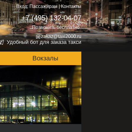
Вход:
Пассажирам
|
Контакты
+7 (495) 132-04-07
Позвонить бесплатно
✉
zakaz@taxi2000.ru
Удобный бот для заказа такси
Вокзалы