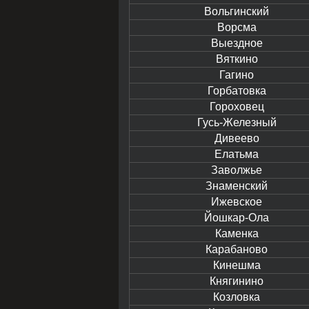
Вольгинский
Ворсма
Выездное
Вяткино
Гагино
Горбатовка
Гороховец
Гусь-Железный
Дивеево
Елатьма
Заволжье
Знаменский
Ижевское
Йошкар-Ола
Каменка
Карабаново
Кинешма
Княгинино
Козловка