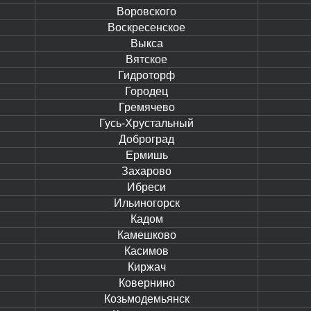
Воровского
Воскресенское
Выкса
Вятское
Гидроторф
Городец
Гремячево
Гусь-Хрустальный
Доброград
Ермишь
Захарово
Ибреси
Ильиногорск
Кадом
Камешково
Касимов
Киржач
Ковернино
Козьмодемьянск