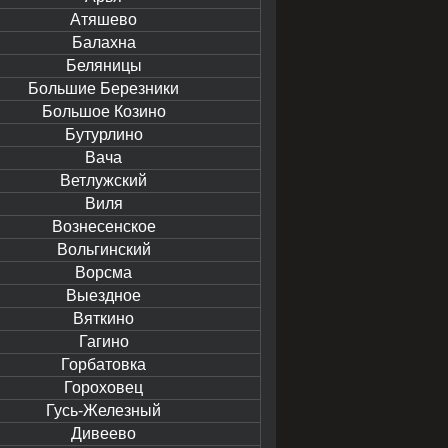
Атяшево
Балахна
Беляницы
Большие Березники
Большое Козино
Бутурлино
Вача
Ветлужский
Виля
Вознесенское
Вольгинский
Ворсма
Выездное
Вяткино
Гагино
Горбатовка
Гороховец
Гусь-Железный
Дивеево