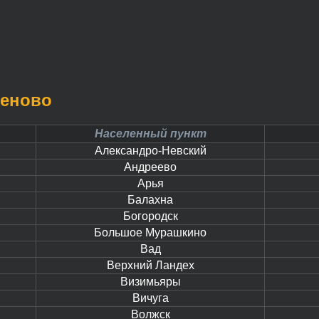
ченово
Населенный пункт
Александро-Невский
Андреево
Арья
Балахна
Богородск
Большое Мурашкино
Вад
Верхний Ландех
Визимьяры
Вичуга
Волжск