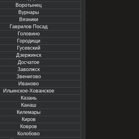
Воротынец
Вурнары
Вязники
Гаврилов Посад
Головино
Городищи
Гусевский
Дзержинск
Досчатое
Заволжск
Звенигово
Иваново
Ильинское-Хованское
Казань
Канаш
Килемары
Киров
Ковров
Колобово