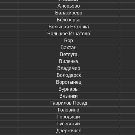
Атюрьево
Балакирево
Белозерье
Большая Елховка
Большое Игнатово
Бор
Вахтан
Ветлуга
Виленка
Владимир
Володарск
Воротынец
Вурнары
Вязники
Гаврилов Посад
Головино
Городищи
Гусевский
Дзержинск