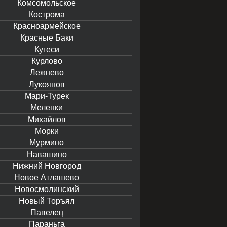
Комсомольское
Кострома
Красноармейское
Красные Баки
Кугеси
Курлово
Лежнево
Лукоянов
Мари-Турек
Меленки
Михайлов
Морки
Мурмино
Навашино
Нижний Новгород
Новое Атлашево
Новосмолинский
Новый Торъял
Павелец
Параньга