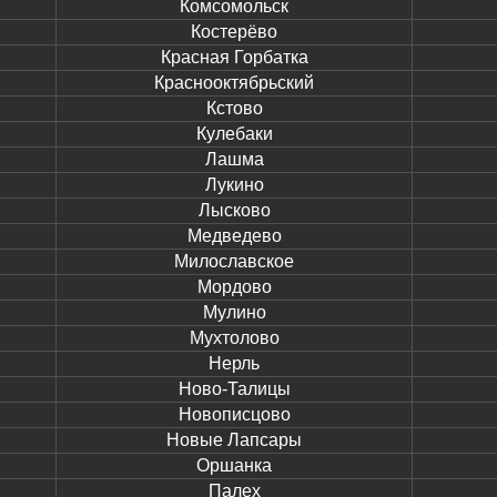
Комсомольск
Костерёво
Красная Горбатка
Краснооктябрьский
Кстово
Кулебаки
Лашма
Лукино
Лысково
Медведево
Милославское
Мордово
Мулино
Мухтолово
Нерль
Ново-Талицы
Новописцово
Новые Лапсары
Оршанка
Палех