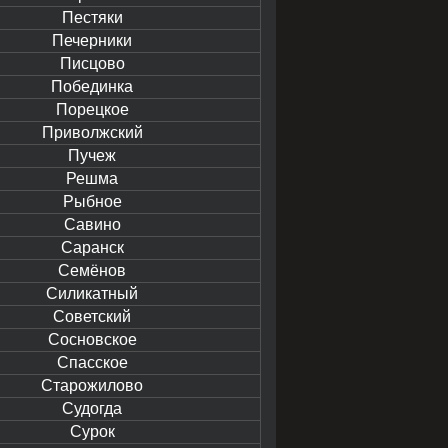
Пестяки
Печерники
Писцово
Побединка
Порецкое
Приволжский
Пучеж
Решма
Рыбное
Савино
Саранск
Семёнов
Силикатный
Советский
Сосновское
Спасское
Старожилово
Судогда
Сурок