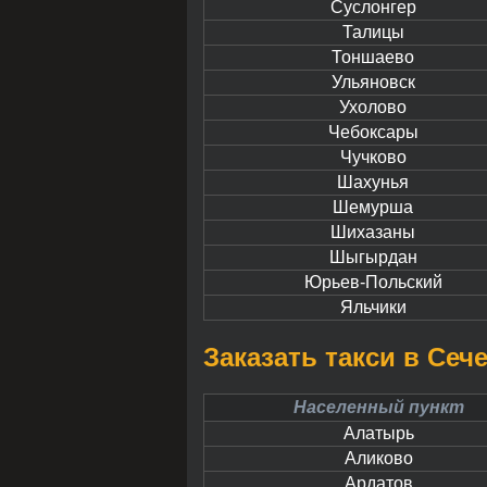
Суслонгер
Талицы
Тоншаево
Ульяновск
Ухолово
Чебоксары
Чучково
Шахунья
Шемурша
Шихазаны
Шыгырдан
Юрьев-Польский
Яльчики
Заказать такси в Сеч
Населенный пункт
Алатырь
Аликово
Ардатов