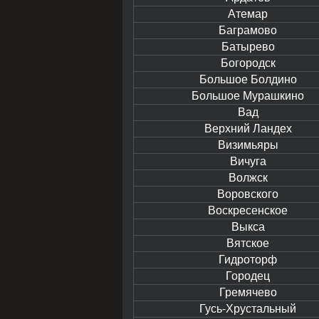
Атемар
Баграмово
Батырево
Богородск
Большое Болдино
Большое Мурашкино
Вад
Верхний Ландех
Визимьяры
Вичуга
Волжск
Воровского
Воскресенское
Выкса
Вятское
Гидроторф
Городец
Гремячево
Гусь-Хрустальный