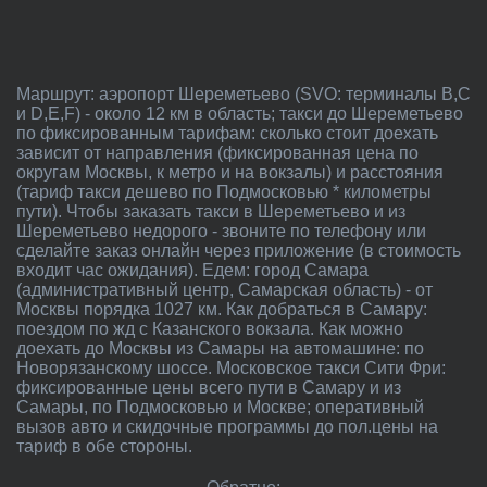
Маршрут: аэропорт Шереметьево (SVO: терминалы B,C
и D,E,F) - около 12 км в область; такси до Шереметьево
по фиксированным тарифам: сколько стоит доехать
зависит от направления (фиксированная цена по
округам Москвы, к метро и на вокзалы) и расстояния
(тариф такси дешево по Подмосковью * километры
пути). Чтобы заказать такси в Шереметьево и из
Шереметьево недорого - звоните по телефону или
сделайте заказ онлайн через приложение (в стоимость
входит час ожидания). Едем: город Самара
(административный центр, Самарская область) - от
Москвы порядка 1027 км. Как добраться в Самару:
поездом по жд с Казанского вокзала. Как можно
доехать до Москвы из Самары на автомашине: по
Новорязанскому шоссе. Московское такси Сити Фри:
фиксированные цены всего пути в Самару и из
Самары, по Подмосковью и Москве; оперативный
вызов авто и скидочные программы до пол.цены на
тариф в обе стороны.