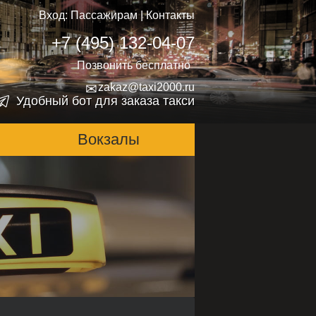
Вход:
Пассажирам
|
Контакты
+7 (495) 132-04-07
Позвонить бесплатно
✉
zakaz@taxi2000.ru
Удобный бот для заказа такси
Вокзалы