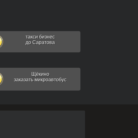
такси бизнес
до Саратова
Щёкино
заказать микроавтобус