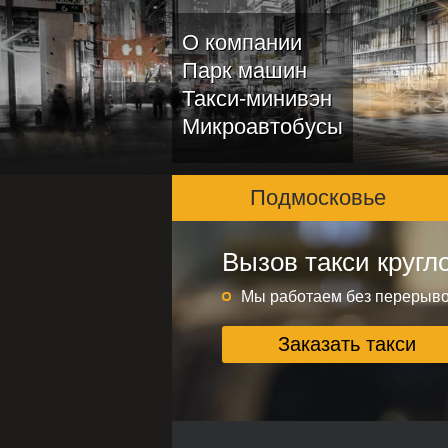
О компании
Парк машин
Такси-минивэн
Микроавтобусы
Подмосковье
Вызов такси кругл
Подмосковье и ме
Круглосуточно без переры
Мы работаем без перерыв
Заказать такси
Заказать такси