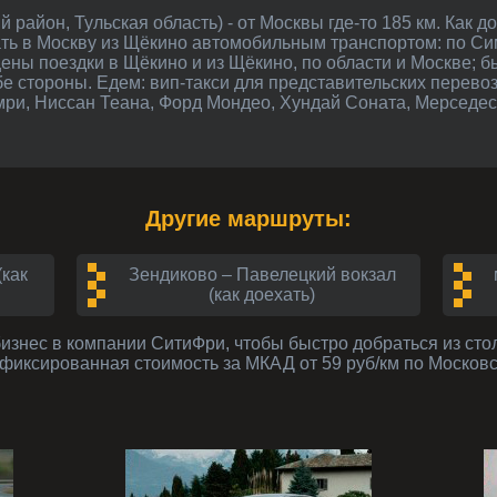
хать в Москву из Щёкино автомобильным транспортом: по 
ены поездки в Щёкино и из Щёкино, по области и Москве; бы
е стороны. Едем: вип-такси для представительских перево
мри, Ниссан Теана, Форд Мондео, Хундай Соната, Мерседес
Другие маршруты:
(как
Зендиково – Павелецкий вокзал
(как доехать)
бизнес
в компании СитиФри, чтобы быстро добраться из сто
- фиксированная стоимость за МКАД от 59 руб/км по Москов