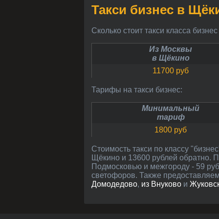
Такси бизнес в Щёк
Сколько стоит такси класса бизне
Из Москвы
в Щёкино
11700 руб
Тарифы на такси бизнес:
Минимальный
тариф
1800 руб
Стоимость такси по классу "бизнес" рассчитана между центрами Щёкино и Москвы (расстояние около 206 км): 11700 руб в
Щёкино и 13600 рублей обратно. П
Подмосковью и межгороду - 59 руб/
светофоров. Также предоставляем
Домодедово
,
из Внуково
и
Жуковс