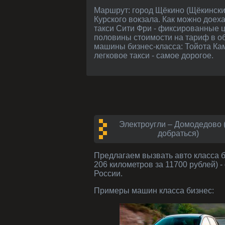
Маршрут: город Щёкино (Щёкинский район, Тульская область) - от Москвы где-то 185 км. Как добраться в Щёкино: поездом с
Курского вокзала. Как можно дое
такси Сити Фри - фиксированные ц
половины стоимости на тариф в об
машины бизнес-класса: Тойота Ка
легковое такси - самое дорогое.
Электроугли – Домодедово 
добраться)
Предлагаем вызвать авто класса
206 километров за 11700 рублей) 
России.
Примеры машин класса
бизнес
: