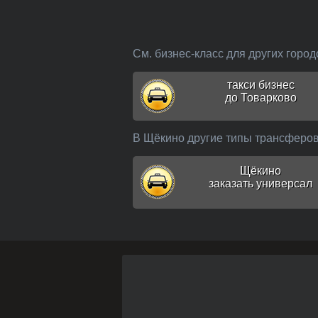
См. бизнес-класс для других город
такси бизнес
до Товарково
В Щёкино другие типы трансферо
Щёкино
заказать универсал