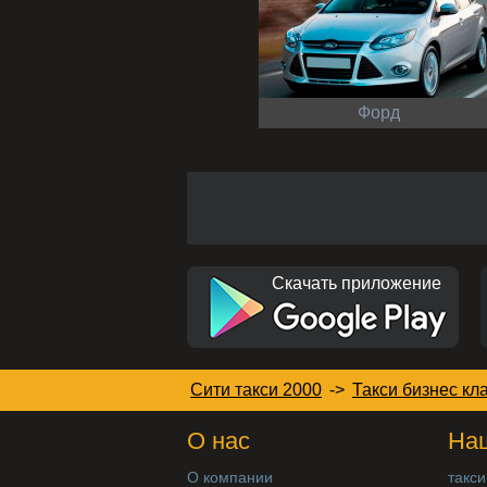
Форд
Скачать приложение
Сити такси 2000
->
Такси бизнес кл
О нас
Наш
О компании
такси