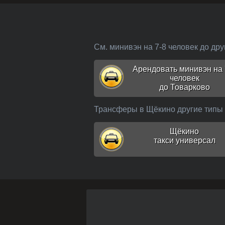
См. минивэн на 7-8 человек до др
Арендовать минивэн на 
человек
до Товарково
Трансферы в Щёкино другие тип
Щёкино
такси универсал