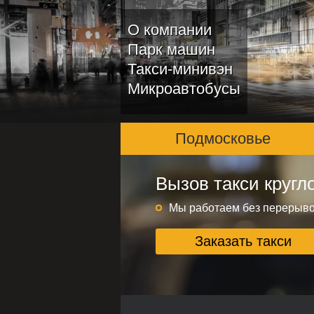
О компании
Парк машин
Такси-минивэн
Микроавтобусы
Подмосковье
Вызов такси кругл
Подмосковье и ме
Круглосуточно без переры
Мы работаем без перерыв
Заказать такси
Заказать такси