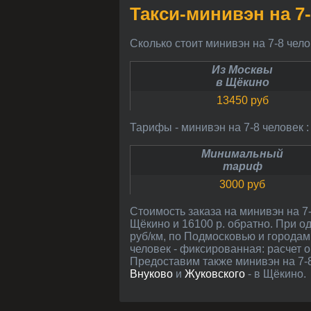
Такси-минивэн на 7
Сколько стоит минивэн на 7-8 чел
Из Москвы
в Щёкино
13450 руб
Тарифы - минивэн на 7-8 человек :
Минимальный
тариф
3000 руб
Стоимость заказа на минивэн на 7-8 человек рассчитана между центрами Щёкино и Москвы (примерно 206 км): 13450 рублей в
Щёкино и 16100 р. обратно. При о
руб/км, по Подмосковью и городам 
человек - фиксированная: расчет 
Предоставим также минивэн на 7-8
Внуково
и
Жуковского
- в Щёкино.