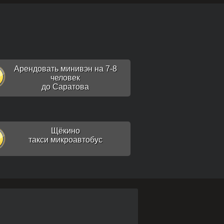
Арендовать минивэн на 7-8
человек
до Саратова
Щёкино
такси микроавтобус