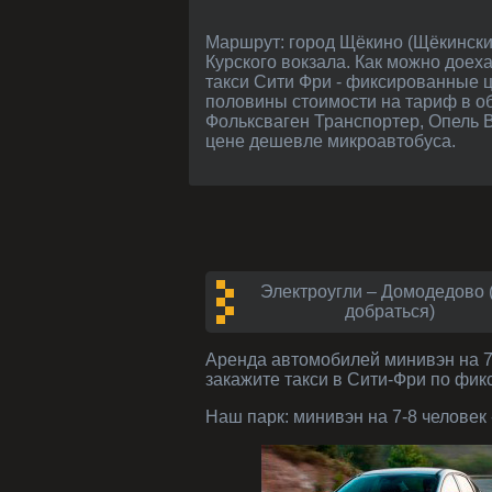
Маршрут: город Щёкино (Щёкинский район, Тульская область) - от Москвы где-то 185 км. Как добраться в Щёкино: поездом с
Курского вокзала. Как можно дое
такси Сити Фри - фиксированные ц
половины стоимости на тариф в об
Фольксваген Транспортер, Опель В
цене дешевле микроавтобуса.
Электроугли – Домодедово 
добраться)
Аренда автомобилей
минивэн на 7
закажите такси в Сити-Фри по фик
Наш парк:
минивэн на 7-8 человек