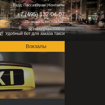
Вход:
Пассажирам
|
Контакты
+7 (495) 132-04-07
Позвонить бесплатно
✉
zakaz@taxi2000.ru
Удобный бот для заказа такси
Вокзалы