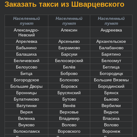
Заказать такси из Шварцевского
Населенный
Населенный
Населенный
пункт
пункт
пункт
Александро-
Алексин
Андреевка
Невский
Апрелевка
Арсеньево
Архангельское
Бабынино
Баграмово
Балабаново
Балашиха
Барсуки
Барятино
Беличевский
Белоозерский
Белоомут
Белоусово
Белёв
Бетлица
Битца
Боброво
Богородицк
Богородское
Болохово
Большие Вяземы
Большие Дворы
Боровск
Бородинский
Бронницы
Брусянский
Брянск
Булатниково
Бутово
Быково
Ватутинки
Венёв
Вербилки
Верея
Верховье
Видное
Виленка
Владимир
Власиха
Внуково
Волово
Волово
Волоколамск
Воровского
Воронеж