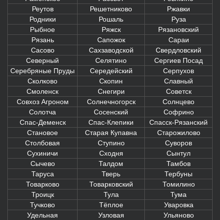
Реутов
Решетниково
Ржавки
Родники
Рошаль
Руза
Рыбное
Ряжск
Рязановский
Рязань
Сапожок
Сараи
Сасово
Сахзаводской
Свердловский
Северный
Селятино
Сергиев Посад
Серебряные Пруды
Середейский
Серпухов
Сколково
Скопин
Славный
Смоленск
Снегири
Советск
Совхоз Агроном
Солнечногорск
Солнцево
Солотча
Сосенский
Софрино
Спас-Деменск
Спас-Клепики
Спасск-Рязанский
Становое
Старая Купавна
Старожилово
Столбовая
Ступино
Суворов
Сухиничи
Сходня
Сынтул
Сычево
Талдом
Тамбов
Таруса
Тверь
Тербуны
Товарково
Товарковский
Томилино
Троицк
Тула
Тума
Тучково
Тёплое
Уваровка
Удельная
Узловая
Ульяново