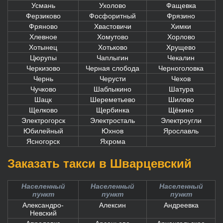
Усмань
Ухолово
Фащевка
Ферзиково
Фосфоритный
Фрязино
Фряново
Хвастовичи
Химки
Хлевное
Хомутово
Хорлово
Хотынец
Хотьково
Хрущево
Цюрупы
Чаплыгин
Чекалин
Черкизово
Черная слобода
Черноголовка
Чернь
Черусти
Чехов
Чучково
Шаблыкино
Шатура
Шацк
Шереметьево
Шилово
Щелково
Щербинка
Щёкино
Электрогорск
Электросталь
Электроугли
Юбилейный
Юхнов
Ярославль
Ясногорск
Яхрома
Заказать такси в Шварцевский
Населенный
Населенный
Населенный
пункт
пункт
пункт
Александро-
Алексин
Андреевка
Невский