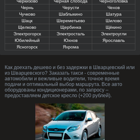
Черкизово
Черная слобода
Черноголовка
Чернь
Черусти
Чехов
Чучково
Шаблыкино
Шатура
Шацк
Шереметьево
Шилово
Щелково
Щербинка
Щёкино
Электрогорск
Электросталь
Электроугли
Юбилейный
Юхнов
Ярославль
Ясногорск
Яхрома
Как доехать дешево и без задержки в Шварцевский или
из Шварцевского? Заказать такси - современные
автомобили и вежливые водители, точное время
подачи и оптимальный выбор маршрута. Все авто
оборудованы кондиционерами, по запросу –
предоставляем детское кресло (+200 рублей).