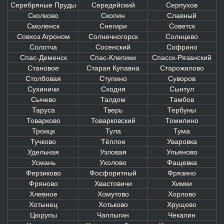
Серебряные Пруды
Середейский
Серпухов
Сколково
Скопин
Славный
Смоленск
Снегири
Советск
Совхоз Агроном
Солнечногорск
Солнцево
Солотча
Сосенский
Софрино
Спас-Деменск
Спас-Клепики
Спасск-Рязанский
Становое
Старая Купавна
Старожилово
Столбовая
Ступино
Суворов
Сухиничи
Сходня
Сынтул
Сычево
Талдом
Тамбов
Таруса
Тверь
Тербуны
Товарково
Товарковский
Томилино
Троицк
Тула
Тума
Тучково
Тёплое
Уваровка
Удельная
Узловая
Ульяново
Усмань
Ухолово
Фащевка
Ферзиково
Фосфоритный
Фрязино
Фряново
Хвастовичи
Химки
Хлевное
Хомутово
Хорлово
Хотынец
Хотьково
Хрущево
Цюрупы
Чаплыгин
Чекалин