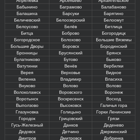
Апрелевка
Арсеньево
Архангельское
Бабынино
Баграмово
Балабаново
Балашиха
Барсуки
Барятино
Беличевский
Белоозерский
Белоомут
Белоусово
Белёв
Бетлица
Битца
Боброво
Богородицк
Богородское
Болохово
Большие Вяземы
Большие Дворы
Боровск
Бородинский
Бронницы
Брусянский
Брянск
Булатниково
Бутово
Быково
Ватутинки
Венёв
Вербилки
Верея
Верховье
Видное
Виленка
Владимир
Власиха
Внуково
Волово
Волово
Волоколамск
Воровского
Воронеж
Воротынск
Воскресенск
Восход
Выползово
Высоковск
Галичья гора
Глазуновка
Голицыно
Горки Ленинские
Городок
Грицовский
Грязи
Гусь-Железный
Данков
Деденево
Дедовск
Детчино
Дзержинский
Дмитров
Дмитровск
Добринка