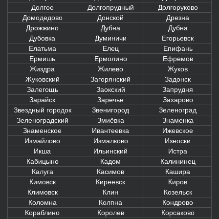
Долгое
Долгопрудный
Долгоруково
Домодедово
Донской
Дрезна
Дрожжино
Дубна
Дубна
Дубовка
Думиничи
Егорьевск
Елатьма
Елец
Епифань
Ермишь
Ермолино
Ефремов
Жиздра
Жилево
Жуков
Жуковский
Загорянский
Задонск
Залегощь
Заокский
Запрудня
Зарайск
Заречье
Захарово
Звездный городок
Звенигород
Зеленоград
Зеленоградский
Змиёвка
Знаменка
Знаменское
Ивантеевка
Ижевское
Измайлово
Измалково
Износки
Икша
Ильинский
Истра
Кабицыно
Кадом
Калининец
Калуга
Касимов
Кашира
Кимовск
Киреевск
Киров
Климовск
Клин
Козельск
Коломна
Колпна
Кондрово
Кораблино
Королев
Корсаково