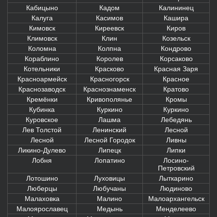
Кабицыно
Кадом
Калининец
Калуга
Касимов
Кашира
Кимовск
Киреевск
Киров
Климовск
Клин
Козельск
Коломна
Колпна
Кондрово
Кораблино
Королев
Корсаково
Котельники
Красково
Красная Заря
Красноармейск
Красногорск
Красное
Краснозаводск
Краснознаменск
Кратово
Кремёнки
Кривополянье
Кромы
Кубинка
Куркино
Куркино
Куровское
Лашма
Лебедянь
Лев Толстой
Ленинский
Лесной
Лесной
Лесной Городок
Ливны
Ликино-Дулево
Липецк
Липки
Лобня
Лопатино
Лосино-
Петровский
Лотошино
Луховицы
Лыткарино
Люберцы
Любучаны
Людиново
Малаховка
Малино
Малоархангельск
Малоярославец
Медынь
Менделеево