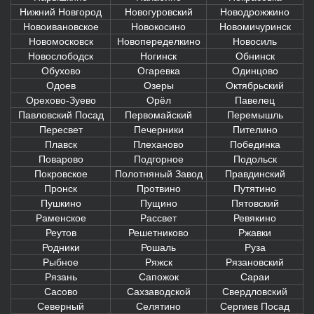
Нижний Новгород
Новогуровский
Новодрожжино
Новоивановское
Новокосино
Новомичуринск
Новомосковск
Новопеределкино
Новосиль
Новослободск
Ногинск
Обнинск
Обухово
Огаревка
Одинцово
Одоев
Озеры
Октябрьский
Орехово-Зуево
Орёл
Павелец
Павловский Посад
Первомайский
Перемышль
Пересвет
Печерники
Пителино
Плавск
Плеханово
Побединка
Поварово
Подгорное
Подольск
Покровское
Полотняный Завод
Правдинский
Пронск
Протвино
Путятино
Пушкино
Пущино
Пятовский
Раменское
Рассвет
Ревякино
Реутов
Решетниково
Ржавки
Родники
Рошаль
Руза
Рыбное
Ряжск
Рязановский
Рязань
Сапожок
Сараи
Сасово
Сахзаводской
Свердловский
Северный
Селятино
Сергиев Посад