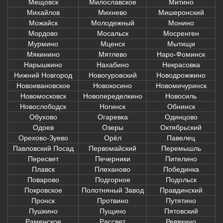
Мещовск
Милославское
Митино
Михайлов
Михнево
Мишеронский
Можайск
Молодежный
Монино
Мордово
Мосальск
Мосренген
Мурмино
Мценск
Мытищи
Мякинино
Мятлево
Наро-Фоминск
Нарышкино
Нахабино
Некрасовка
Нижний Новгород
Новогуровский
Новодрожжино
Новоивановское
Новокосино
Новомичуринск
Новомосковск
Новопеределкино
Новосиль
Новослободск
Ногинск
Обнинск
Обухово
Огаревка
Одинцово
Одоев
Озеры
Октябрьский
Орехово-Зуево
Орёл
Павелец
Павловский Посад
Первомайский
Перемышль
Пересвет
Печерники
Пителино
Плавск
Плеханово
Побединка
Поварово
Подгорное
Подольск
Покровское
Полотняный Завод
Правдинский
Пронск
Протвино
Путятино
Пушкино
Пущино
Пятовский
Раменское
Рассвет
Ревякино