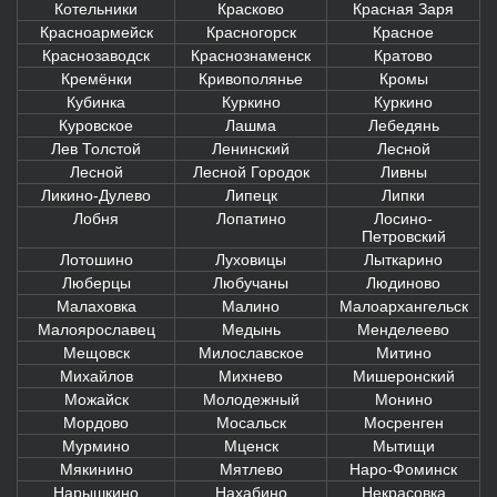
Котельники
Красково
Красная Заря
Красноармейск
Красногорск
Красное
Краснозаводск
Краснознаменск
Кратово
Кремёнки
Кривополянье
Кромы
Кубинка
Куркино
Куркино
Куровское
Лашма
Лебедянь
Лев Толстой
Ленинский
Лесной
Лесной
Лесной Городок
Ливны
Ликино-Дулево
Липецк
Липки
Лобня
Лопатино
Лосино-
Петровский
Лотошино
Луховицы
Лыткарино
Люберцы
Любучаны
Людиново
Малаховка
Малино
Малоархангельск
Малоярославец
Медынь
Менделеево
Мещовск
Милославское
Митино
Михайлов
Михнево
Мишеронский
Можайск
Молодежный
Монино
Мордово
Мосальск
Мосренген
Мурмино
Мценск
Мытищи
Мякинино
Мятлево
Наро-Фоминск
Нарышкино
Нахабино
Некрасовка