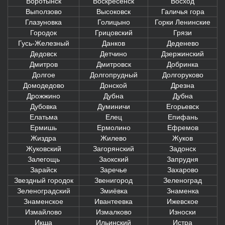
Воротынск
Воскресенск
Восход
Выползово
Высоковск
Галичья гора
Глазуновка
Голицыно
Горки Ленинские
Городок
Грицовский
Грязи
Гусь-Железный
Данков
Деденево
Дедовск
Детчино
Дзержинский
Дмитров
Дмитровск
Добринка
Долгое
Долгопрудный
Долгоруково
Домодедово
Донской
Дрезна
Дрожжино
Дубна
Дубна
Дубовка
Думиничи
Егорьевск
Елатьма
Елец
Епифань
Ермишь
Ермолино
Ефремов
Жиздра
Жилево
Жуков
Жуковский
Загорянский
Задонск
Залегощь
Заокский
Запрудня
Зарайск
Заречье
Захарово
Звездный городок
Звенигород
Зеленоград
Зеленоградский
Змиёвка
Знаменка
Знаменское
Ивантеевка
Ижевское
Измайлово
Измалково
Износки
Икша
Ильинский
Истра