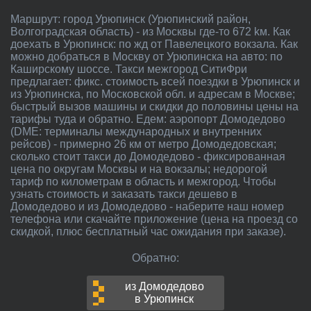
Маршрут: город Урюпинск (Урюпинский район,
Волгоградская область) - из Москвы где-то 672 kм. Как
доехать в Урюпинск: по жд от Павелецкого вокзала. Как
можно добраться в Москву от Урюпинска на авто: по
Каширскому шоссе. Такси межгород СитиФри
предлагает: фикс. стоимость всей поездки в Урюпинск и
из Урюпинска, по Московской обл. и адресам в Москве;
быстрый вызов машины и скидки до половины цены на
тарифы туда и обратно. Едем: аэропорт Домодедово
(DME: терминалы международных и внутренних
рейсов) - примерно 26 км от метро Домодедовская;
сколько стоит такси до Домодедово - фиксированная
цена по округам Москвы и на вокзалы; недорогой
тариф по километрам в область и межгород. Чтобы
узнать стоимость и заказать такси дешево в
Домодедово и из Домодедово - наберите наш номер
телефона или скачайте приложение (цена на проезд со
скидкой, плюс бесплатный час ожидания при заказе).
Обратно:
из Домодедово
в Урюпинск