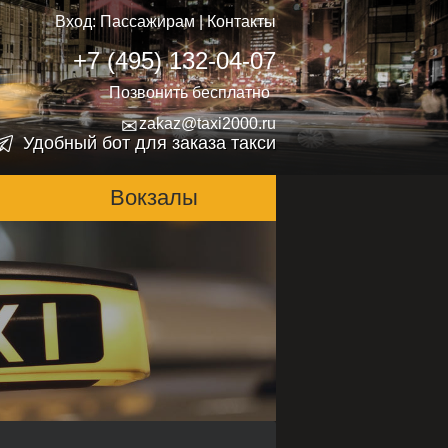
Вход:
Пассажирам
|
Контакты
+7 (495) 132-04-07
Позвонить бесплатно
✉
zakaz@taxi2000.ru
Удобный бот для заказа такси
Вокзалы