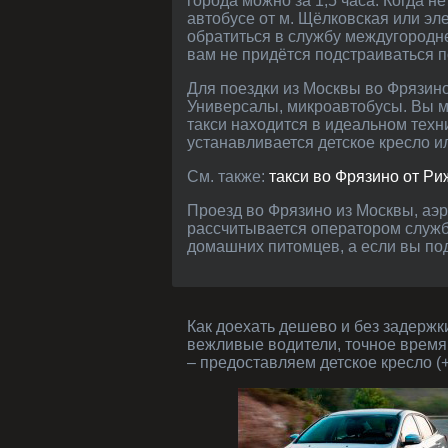
города можно за 1,5 часа. Когда 
автобусе от м. Щёлковская или эле
обратиться в службу междугородне
вам не придётся подстраиваться 
Для поездки из Москвы во Фрязино в Сити-Фри есть любые машины: стандартные легковые, бизнес-класса, минивены,
Универсалы, микроавтобусы. Вы мо
такси находится в идеальном техн
устанавливается детское кресло ил
См. также:
такси во Фрязино от Ри
Проезд во Фрязино из Москвы, аэропорта или вокзала оплачивается по фиксированному тарифу. Полная стоимость
рассчитывается оператором службы
домашних питомцев, а если вы под
Как доехать дешево и без задержки в Фрязино из Вереи - (167 км) за 5340 рублей? Заказать такси - современные автомобили и
вежливые водители, точное время
– предоставляем детское кресло (+