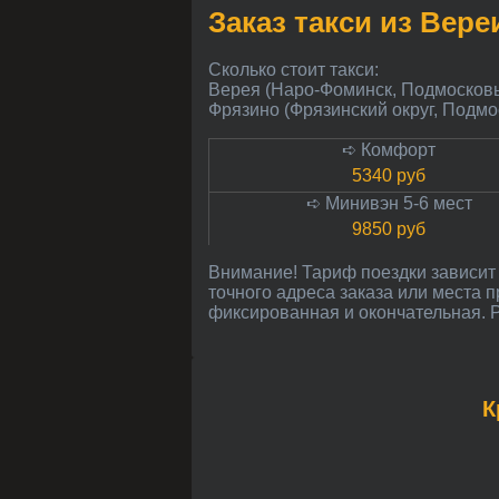
Заказ такси из Вер
Сколько стоит такси:
Верея (Наро-Фоминск, Подмосков
Фрязино (Фрязинский округ, Подмо
➪ Комфорт
5340 руб
➪ Минивэн 5-6 мест
9850 руб
Внимание! Тариф поездки зависит от расстояния в километрах до Фрязино и может незначительно меняться в зависимости от
точного адреса заказа или места 
фиксированная и окончательная. Р