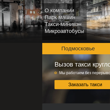
О компании
Парк машин
Такси-минивэн
Микроавтобусы
Подмосковье
Вызов такси кругл
Подмосковье и ме
Круглосуточно без переры
Мы работаем без перерыв
Заказать такси
Заказать такси