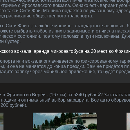
нет возможности воспользоваться личным авто, многие доби
ктричке с Ярославского вокзала. Однако есть вариант удобн
го такси Сити-Фри. Машина подаётся по указанному адресу
под расписание общественного транспорта.
жете выбрать любое из них в зависимости от числа пассаж
ическом состоянии, поэтому поломки в пути исключены. Дл
и бустер.
жского вокзала
,
аренда микроавтобуса на 20 мест во Фрязи
, и она не меняется до конца поездки. Вам не придётся пл
адите заявку через мобильное приложение, то будет предо
 подачи и оптимальный выбор маршрута. Все авто оборудо
200 рублей).