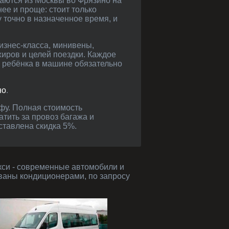
раются из Москвы во Фрязино на
ее и проще: стоит только
 точно в назначенное время, и
иров и целей поездки. Каждое
я ребёнка в машине обязательно
но
.
атить за провоз багажа и
ставлена скидка 5%.
ваны кондиционерами, по запросу