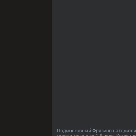
Подмосковный Фрязино находится на расстоянии примерно 50 километров от столицы. Если на дороге нет пробок, то доехать до