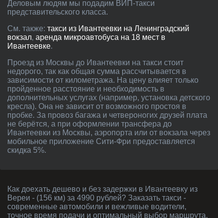
Деловым людям мы подадим ВИП-такси
представительского класса.
См. также:
такси из Ивантеевки на Ленинградский
вокзал
,
аренда микроавтобуса на 18 мест в
Ивантеевке
.
Проезд из Москвы до Ивантеевки на такси стоит
недорого, так как общая сумма рассчитывается в
зависимости от километража. На цену влияет только
пройденное расстояние и необходимость в
дополнительных услугах (например, установка детского
кресла). Она не зависит от возможного простоя в
пробке. За провоз багажа и четвероногих друзей плата
не берётся, а при оформлении трансфера до
Ивантеевки из Москвы, аэропорта или от вокзала через
мобильное приложение Сити-Фри предоставляется
скидка 5%.
Как доехать дешево и без задержки в Ивантеевку из
Вереи - (156 км) за 4990 рублей? Заказать такси -
современные автомобили и вежливые водители,
точное время подачи и оптимальный выбор маршрута.