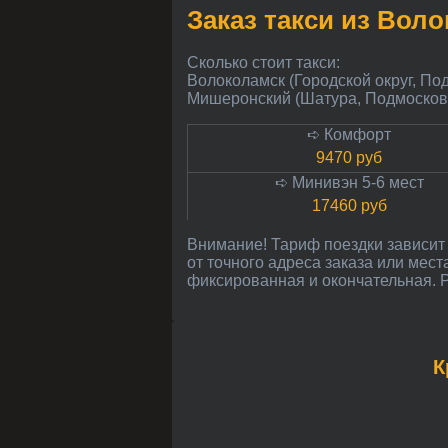
Заказ такси из Во
Сколько стоит такси:
Волоколамск (Городской округ, По
Мишеронский (Шатура, Подмосков
➪ Комфорт
9470 руб
➪ Минивэн 5-6 мест
17460 руб
Внимание! Тариф поездки зависит от расстояния в километрах до Мишеронского и может незначительно меняться в зависимости
от точного адреса заказа или мес
фиксированная и окончательная. Р