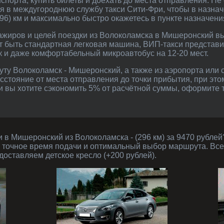
спорта, купить билеты и доехать до места отправления. Не
я в междугороднюю службу такси Сити-Фри, чтобы в назна
6) км и максимально быстро окажетесь в пункте назначени
ет быть стандартная легковая машина, ВИП-такси представи
к и даже комфортабельный микроавтобус на 12-20 мест.
асстояние от места отправления до точки прибытия, при эт
ли вы хотите сэкономить 5% от расчётной суммы, оформите
 точное время подачи и оптимальный выбор маршрута. Вс
доставляем детское кресло (+200 рублей).