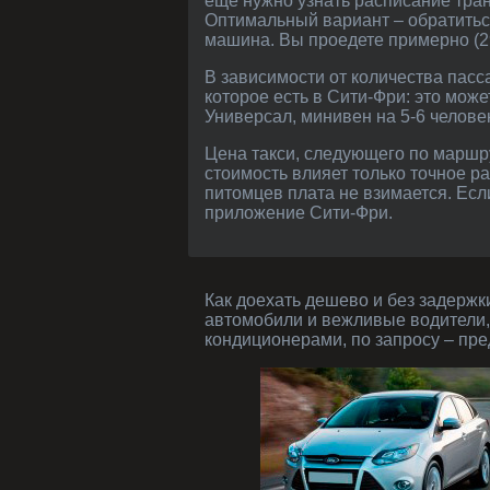
ещё нужно узнать расписание тран
Оптимальный вариант – обратитьс
машина. Вы проедете примерно (29
В зависимости от количества пассажиров и целей поездки из Волоколамска в Мишеронский вы можете выбрать любое авто,
которое есть в Сити-Фри: это мож
Универсал, минивен на 5-6 челове
Цена такси, следующего по маршруту Волоколамск - Мишеронский, а также из аэропорта или с вокзала, фиксированная. На
стоимость влияет только точное р
питомцев плата не взимается. Ес
приложение Сити-Фри.
Как доехать дешево и без задержки в Мишеронский из Волоколамска - (296 км) за 9470 рублей? Заказать такси - современные
автомобили и вежливые водители,
кондиционерами, по запросу – пре