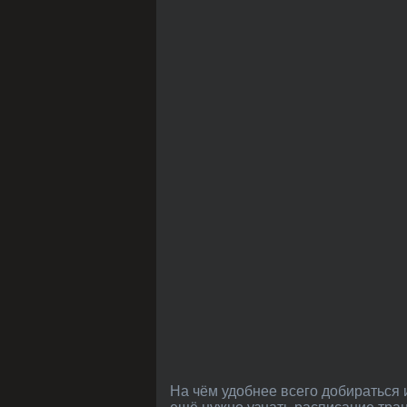
На чём удобнее всего добираться из Волоколамска в Мишеронский? На автобусе? Поезде? Может быть, но представьте, что вам