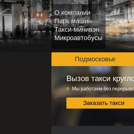
О компании
Парк машин
Такси-минивэн
Микроавтобусы
Подмосковье
Вызов такси кругл
Подмосковье и ме
Круглосуточно без переры
Мы работаем без перерыв
Заказать такси
Заказать такси