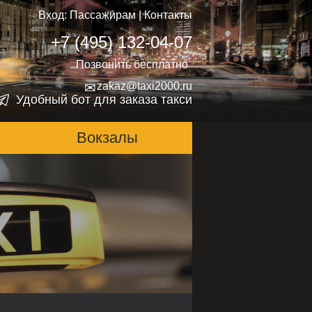
Вход:
Пассажирам
|
Контакты
+7 (495) 132-04-07
Позвонить бесплатно
✉
zakaz@taxi2000.ru
Удобный бот для заказа такси
Вокзалы