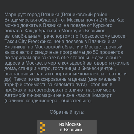
Маршрут: город Вязники (Вязниковский район,
Владимирская область) - от Москвы почти 276 км. Как
можно доехать в Вязники: на поезде от Курского
вокзала. Как добраться в Москву из Вязников
автомобильным транспортом: по Горьковскому шоссе.
Такси City Free: фикс. цена поездок в Вязники и из
Вязников, по Московской области и Москве; срочный
вызов авто и скидочные программы до 50 процентов
по тарифам при заказе в обе стороны. Едем: любые
адреса в Москве, в черте кольцевой автодороги (жилые
дома, станции метро, гостиницы и бизнес-центры,
выставочные залы и спортивные комплексы, театры и
др). Такси по фиксированным ценам (минимальный
тариф и стоимость за километр пути) - стояния в
пробках и на светофорах не влияют на стоимость.
Автомобили-иномарки не ниже класса Комфорт
(наличие кондиционера - обязательно).
Обратный путь:
из Москвы
в Вязники