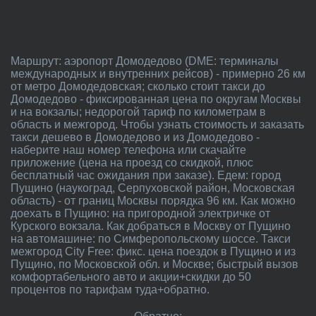
Маршрут: аэропорт Домодедово (DME: терминалы
международных и внутренних рейсов) - примерно 26 км
от метро Домодедовская; сколько стоит такси до
Домодедово - фиксированная цена по округам Москвы
и на вокзалы; недорогой тариф по километрам в
область и межгород. Чтобы узнать стоимость и заказать
такси дешево в Домодедово и из Домодедово -
наберите наш номер телефона или скачайте
приложение (цена на проезд со скидкой, плюс
бесплатный час ожидания при заказе). Едем: город
Пущино (наукоград, Серпуховской район, Московская
область) - от границ Москвы порядка 96 км. Как можно
доехать в Пущино: на пригородной электричке от
Курского вокзала. Как добраться в Москву от Пущино
на автомашине: по Симферопольскому шоссе. Такси
межгород City Free: фикс. цена поездок в Пущино и из
Пущино, по Московской обл. и Москве; быстрый вызов
комфортабельного авто и акции+скидки до 50
процентов по тарифам туда+обратно.