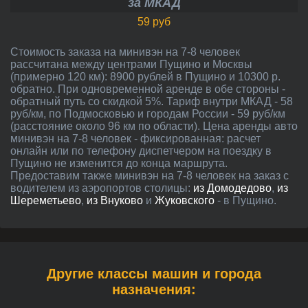
за МКАД
59 руб
Стоимость заказа на минивэн на 7-8 человек
рассчитана между центрами Пущино и Москвы
(примерно 120 км): 8900 рублей в Пущино и 10300 р.
обратно. При одновременной аренде в обе стороны -
обратный путь со скидкой 5%. Тариф внутри МКАД - 58
руб/км, по Подмосковью и городам России - 59 руб/км
(расстояние около 96 км по области). Цена аренды авто
минивэн на 7-8 человек - фиксированная: расчет
онлайн или по телефону диспетчером на поездку в
Пущино не изменится до конца маршрута.
Предоставим также минивэн на 7-8 человек на заказ с
водителем из аэропортов столицы:
из Домодедово
,
из
Шереметьево
,
из Внуково
и
Жуковского
- в Пущино.
Другие классы машин и города
назначения: